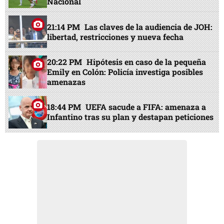
Nacional
21:14 PM
Las claves de la audiencia de JOH:
libertad, restricciones y nueva fecha
20:22 PM
Hipótesis en caso de la pequeña
Emily en Colón: Policía investiga posibles
amenazas
18:44 PM
UEFA sacude a FIFA: amenaza a
Infantino tras su plan y destapan peticiones