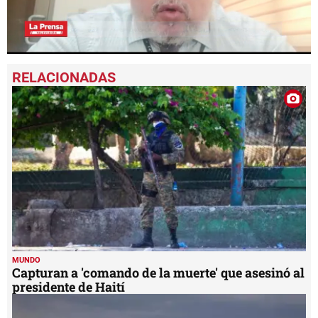
0
seconds
of
2
minutes,
25
seconds
MUNDO
Capturan a 'comando de la muerte' que asesinó al
presidente de Haití