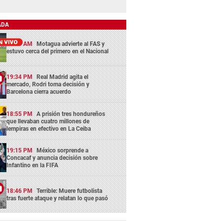
ADA
11:45 AM
Motagua advierte al FAS y
estuvo cerca del primero en el Nacional
19:34 PM
Real Madrid agita el
mercado, Rodri toma decisión y
Barcelona cierra acuerdo
18:55 PM
A prisión tres hondureños
que llevaban cuatro millones de
lempiras en efectivo en La Ceiba
19:15 PM
México sorprende a
Concacaf y anuncia decisión sobre
Infantino en la FIFA
18:46 PM
Terrible: Muere futbolista
tras fuerte ataque y relatan lo que pasó