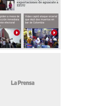
exportaciones de aguacate a
EEUU
 piden a mesa de
Video captó ataque sicarial
ección inmediata
que dejó dos muertos en
nte electoral
bar de Colombia
o