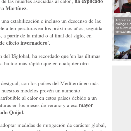
ha explicado
de las muertes asociadas al calor',
ica Martínez.
 una estabilización e incluso un descenso de las
Activistas
diálogo el
ible a temperaturas en los próximos años, seguida
de nuevo e
venezolan
 partir de la mitad o al final del siglo, en
de efecto invernadero'.
 del ISglobal, ha recordado que 'en las últimas
a ha ido más rápido que en cualquier otro
s desigual, con los países del Mediterráneo más
ue nuestros modelos prevén un aumento
tribuible al calor en estos países debido a un
mayor
aturas en los meses de verano y a esa
lado Quijal.
 adoptar medidas de mitigación de carácter global,