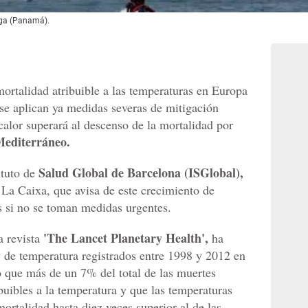
boga (Panamá).
ortalidad atribuible a las temperaturas en Europa
 se aplican ya medidas severas de mitigación
alor superará al descenso de la mortalidad por
 Mediterráneo.
Salud Global de Barcelona (ISGlobal),
ituto de
La Caixa, que avisa de este crecimiento de
s si no se toman medidas urgentes.
'The Lancet Planetary Health',
a revista
ha
y de temperatura registrados entre 1998 y 2012 en
 que más de un 7% del total de las muertes
ibuibles a la temperatura y que las temperaturas
mortalidad hasta diez veces superior al de las