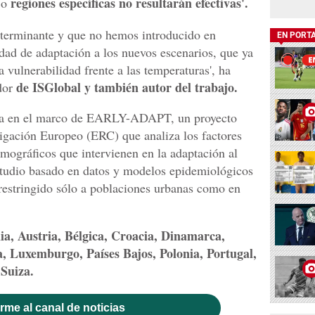
regiones específicas no resultarán efectivas'.
 o
eterminante y que no hemos introducido en
EN PORT
dad de adaptación a los nuevos escenarios, que ya
a vulnerabilidad frente a las temperaturas', ha
de ISGlobal y también autor del trabajo.
ador
rada en el marco de EARLY-ADAPT, un proyecto
tigación Europeo (ERC) que analiza los factores
ográficos que intervienen en la adaptación al
studio basado en datos y modelos epidemiológicos
 restringido sólo a poblaciones urbanas como en
a, Austria, Bélgica, Croacia, Dinamarca,
ia, Luxemburgo, Países Bajos, Polonia, Portugal,
Suiza.
rme al canal de noticias