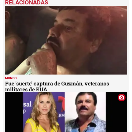
of
4
minutes,
13
seconds
MUNDO
Fue 'suerte' captura de Guzmán, veteranos
militares de EUA