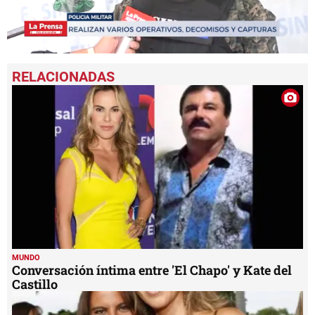
0
seconds
of
1
minute,
32
seconds
MUNDO
Conversación íntima entre 'El Chapo' y Kate del
Castillo