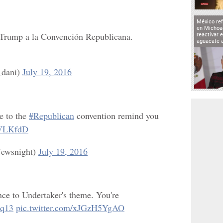
México ref
en Michoa
 Trump a la Convención Republicana.
reactivar 
aguacate 
_dani)
July 19, 2016
ce to the
#Republican
convention remind you
vFVLKfdD
ewsnight)
July 19, 2016
ce to Undertaker's theme. You're
Pq13
pic.twitter.com/xJGzH5YgAO