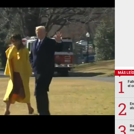
MÁS LEÍ
Fall
el o
En
at
Ba
me