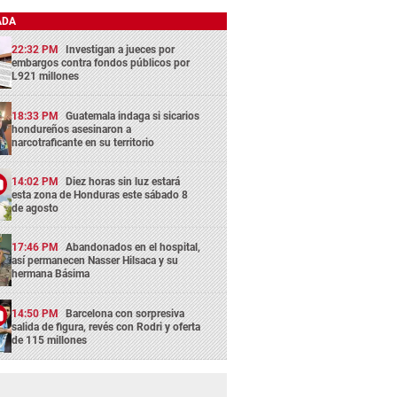
ADA
22:32 PM
Investigan a jueces por
embargos contra fondos públicos por
L921 millones
18:33 PM
Guatemala indaga si sicarios
hondureños asesinaron a
narcotraficante en su territorio
14:02 PM
Diez horas sin luz estará
esta zona de Honduras este sábado 8
de agosto
17:46 PM
Abandonados en el hospital,
así permanecen Nasser Hilsaca y su
hermana Básima
14:50 PM
Barcelona con sorpresiva
salida de figura, revés con Rodri y oferta
de 115 millones