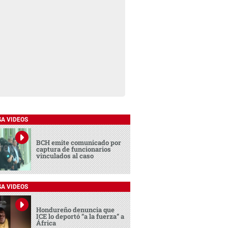
SA VIDEOS
BCH emite comunicado por
captura de funcionarios
vinculados al caso
SA VIDEOS
Hondureño denuncia que
ICE lo deportó “a la fuerza” a
África