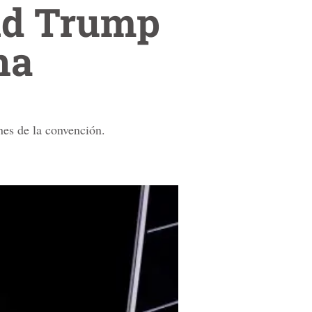
ald Trump
na
nes de la convención.