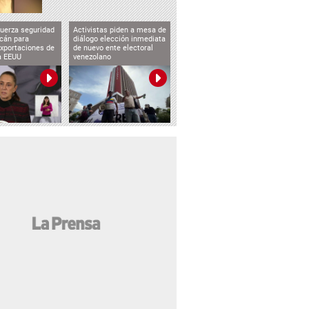
uerza seguridad
Activistas piden a mesa de
cán para
diálogo elección inmediata
exportaciones de
de nuevo ente electoral
a EEUU
venezolano