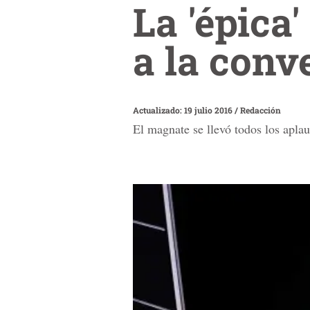
La 'épica
a la conv
Actualizado: 19 julio 2016
/
Redacción
El magnate se llevó todos los aplau