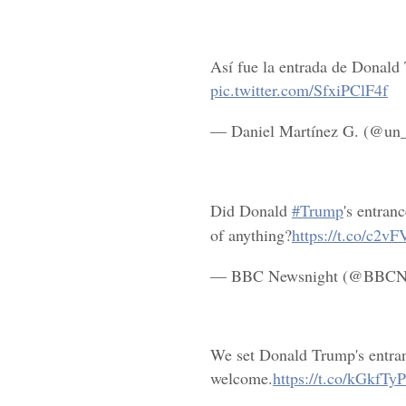
Así fue la entrada de Donald
pic.twitter.com/SfxiPClF4f
— Daniel Martínez G. (@un
Did Donald
#Trump
's entran
of anything?
https://t.co/c2
— BBC Newsnight (@BBCN
We set Donald Trump's entran
welcome.
https://t.co/kGkfTy