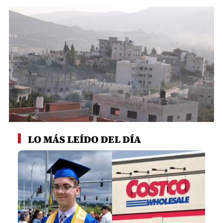
0
seconds
LO MÁS LEÍDO DEL DÍA
of
1
minute,
59
seconds