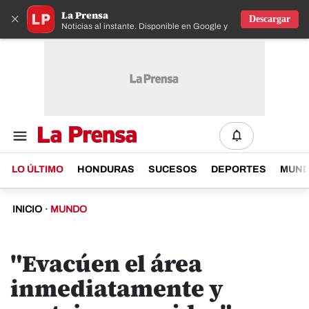
La Prensa
×
Descargar
Noticias al instante. Disponible en Google y IOS
LO ÚLTIMO
HONDURAS
SUCESOS
DEPORTES
MUN
INICIO
·
MUNDO
"Evacúen el área
inmediatamente y