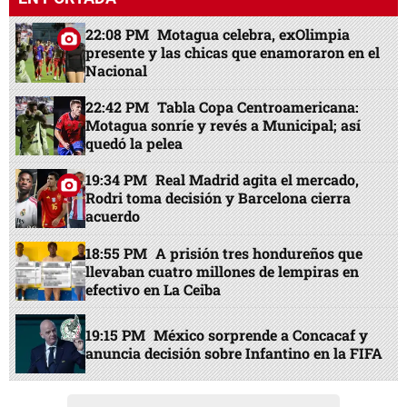
22:08 PM
Motagua celebra, exOlimpia
presente y las chicas que enamoraron en el
Nacional
22:42 PM
Tabla Copa Centroamericana:
Motagua sonríe y revés a Municipal; así
quedó la pelea
19:34 PM
Real Madrid agita el mercado,
Rodri toma decisión y Barcelona cierra
acuerdo
18:55 PM
A prisión tres hondureños que
llevaban cuatro millones de lempiras en
efectivo en La Ceiba
19:15 PM
México sorprende a Concacaf y
anuncia decisión sobre Infantino en la FIFA