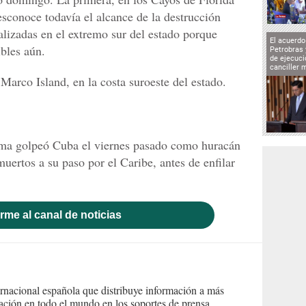
sconoce todavía el alcance de la destrucción
calizadas en el extremo sur del estado porque
El acuerd
bles aún.
Petrobras 
de ejecuci
canciller 
arco Island, en la costa suroeste del estado.
rma golpeó Cuba el viernes pasado como huracán
uertos a su paso por el Caribe, antes de enfilar
rme al canal de noticias
ernacional española que distribuye información a más
ción en todo el mundo en los soportes de prensa