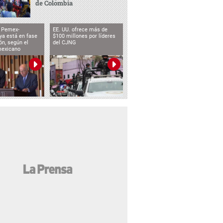
de Colombia
o Pemex-
EE. UU. ofrece más de
ya está en fase
$100 millones por líderes
ón, según el
del CJNG
mexicano