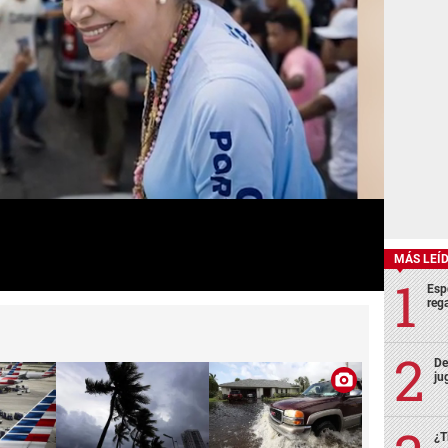
MÁS LEÍ
Esp
rega
De
ju
¿T