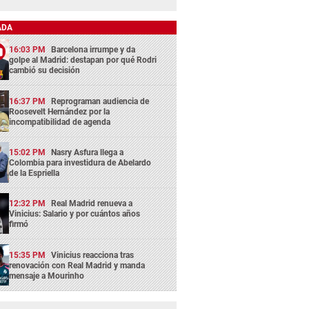
ADA
16:03 PM
Barcelona irrumpe y da
golpe al Madrid: destapan por qué Rodri
cambió su decisión
16:37 PM
Reprograman audiencia de
Roosevelt Hernández por la
incompatibilidad de agenda
15:02 PM
Nasry Asfura llega a
Colombia para investidura de Abelardo
de la Espriella
12:32 PM
Real Madrid renueva a
Vinicius: Salario y por cuántos años
firmó
15:35 PM
Vinicius reacciona tras
renovación con Real Madrid y manda
mensaje a Mourinho