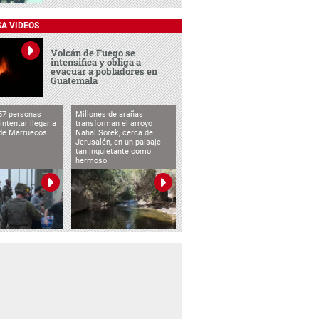
SA VIDEOS
Volcán de Fuego se
intensifica y obliga a
evacuar a pobladores en
Guatemala
57 personas
Millones de arañas
intentar llegar a
transforman el arroyo
de Marruecos
Nahal Sorek, cerca de
Jerusalén, en un paisaje
tan inquietante como
hermoso