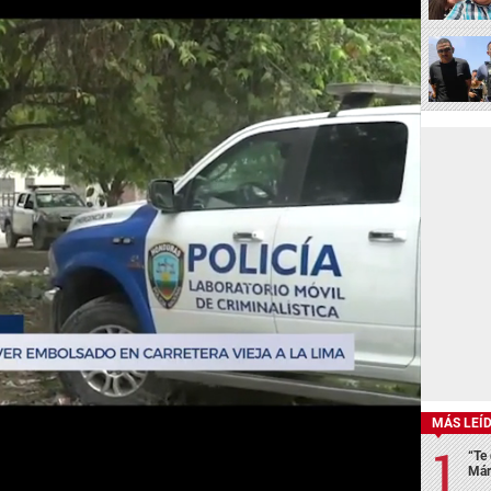
MÁS LEÍ
“Te 
Már