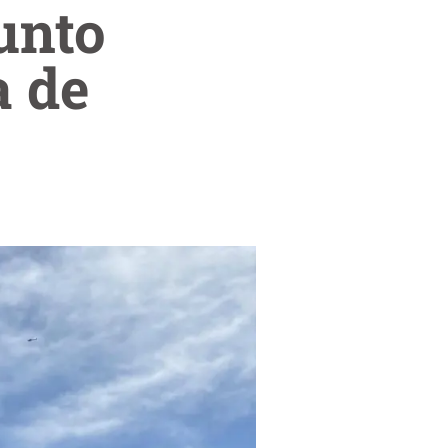
unto
a de