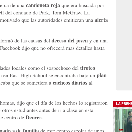
camioneta roja
cerca de una
que era buscada por
acil del condado de Park, Tom McGraw. La
alerta
 motivado que las autoridades emitieran una
deceso del joven
nformó de las causas del
y en una
 Facebook dijo que no ofrecerá mas detalles hasta
tiroteo
idades locales como el sospechoso del
plan
a en East High School se encontraba bajo un
cacheos diarios
licaba que se sometiera a
al
homas, dijo que el día de los hechos lo registraron
LA PREN
 otros estudiantes antes de ir a clase en esta
Denver.
e centro de
padres de familia
de este centro escolar de unos