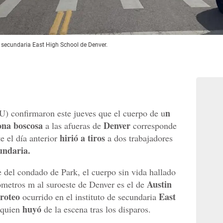
 la secundaria East High School de Denver.
n
) confirmaron este jueves que el cuerpo de u
ona boscosa
Denver
a las afueras de
corresponde
hirió a tiros
e el día anterior
a dos trabajadores
undaria.
e del condado de Park, el cuerpo sin vida hallado
Austin
ómetros m al suroeste de Denver es el de
iroteo
East
ocurrido en el instituto de secundaria
huyó
quien
de la escena tras los disparos.