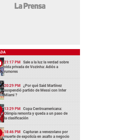
ADA
21:17 PM
Sale a la luz la verdad sobre
vida privada de Vozinha: Adiós a
rumores
20:29 PM
¿Por qué Said Martínez
suspendió partido de Messi con Inter
Miami ?
13:29 PM
Copa Centroamericana:
Olimpia remonta y queda a un paso de
la clasificación
18:46 PM
Capturan a venezolano por
muerte de expolicía en asalto a negocio