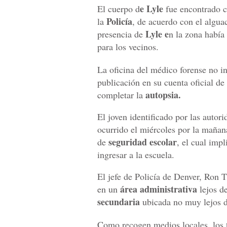
e Lyle
El cuerpo d
fue encontrado 
Policía
la
, de acuerdo con el algu
Lyle e
presencia de
n la zona había
para los vecinos.
La oficina del médico forense no i
publicación en su cuenta oficial de
autopsia.
completar la
El joven identificado por las autor
ocurrido el miércoles por la mañan
seguridad escolar
de
, el cual imp
ingresar a la escuela.
El jefe de Policía de Denver, Ron T
área administrativa
en un
lejos de
secundaria
ubicada no muy lejos d
Como recogen medios locales, los