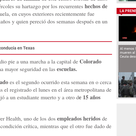
hechos de
rcoles su hartazgo por los recurrentes
LA PREN
cuela, en cuyos exteriores recientemente fue
 años y quien pereció dos semanas después en un
 conducía en Texas
Al menos 
mueren al 
Ceuta des
Colorado
 dio pie a una marcha a la capital de
escuelas.
na mayor seguridad en las
rado
es el segundo ocurrido esta semana en o cerca
 el registrado el lunes en el área metropolitana de
e 15 años
jó a un estudiante muerto y a otro d
empleados heridos
er Health, uno de los dos
de
condición crítica, mientras que el otro fue dado de