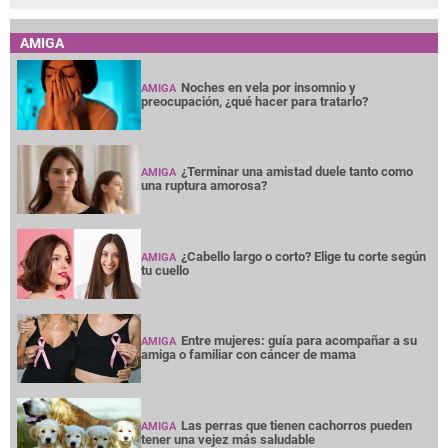
AMIGA
Noches en vela por insomnio y
AMIGA
preocupación, ¿qué hacer para tratarlo?
¿Terminar una amistad duele tanto como
AMIGA
una ruptura amorosa?
¿Cabello largo o corto? Elige tu corte según
AMIGA
tu cuello
Entre mujeres: guía para acompañar a su
AMIGA
amiga o familiar con cáncer de mama
Las perras que tienen cachorros pueden
AMIGA
tener una vejez más saludable