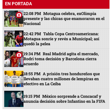
EN PORTADA
22:08 PM
Motagua celebra, exOlimpia
presente y las chicas que enamoraron en el
Nacional
22:42 PM
Tabla Copa Centroamericana:
Motagua sonríe y revés a Municipal; así
quedó la pelea
19:34 PM
Real Madrid agita el mercado,
Rodri toma decisión y Barcelona cierra
acuerdo
18:55 PM
A prisión tres hondureños que
llevaban cuatro millones de lempiras en
efectivo en La Ceiba
19:15 PM
México sorprende a Concacaf y
anuncia decisión sobre Infantino en la FIFA