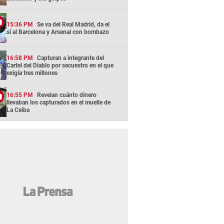
15:36 PM
Se va del Real Madrid, da el
sí al Barcelona y Arsenal con bombazo
16:58 PM
Capturan a integrante del
Cartel del Diablo por secuestro en el que
exigía tres millones
16:55 PM
Revelan cuánto dinero
llevaban los capturados en el muelle de
La Ceiba