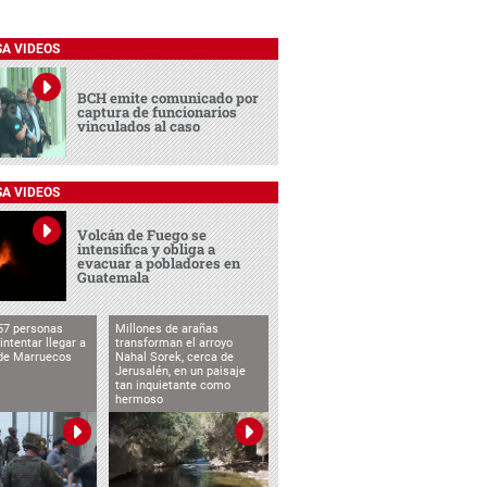
SA VIDEOS
BCH emite comunicado por
captura de funcionarios
vinculados al caso
SA VIDEOS
Volcán de Fuego se
intensifica y obliga a
evacuar a pobladores en
Guatemala
57 personas
Millones de arañas
intentar llegar a
transforman el arroyo
de Marruecos
Nahal Sorek, cerca de
Jerusalén, en un paisaje
tan inquietante como
hermoso