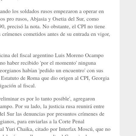
uando los soldados rusos empezaron a operar en
anos pro rusos, Abjasia y Osetia del Sur, como
90, precisó la nota. No obstante, el CPI no tiene
 crímenes cometidos antes de su entrada en vigor,
ficina del fiscal argentino Luis Moreno Ocampo
o haber recibido 'por el momento' ninguna
eorgianos habían 'pedido un encuentro' con sus
el Estatuto de Roma que dio origen al CPI, Georgia
igación al fiscal.
reliminar es por lo tanto posible', agregaron
mpo. Por su lado, la justicia rusa reunirá entre
 del Sur las denuncias por presuntos crímenes de
gianos, para enviarlas a la Corte Penal
eral Yuri Chaika, citado por Interfax Moscú, que no