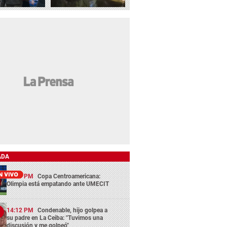
ADA
13:29 PM
Copa Centroamericana:
Olimpia está empatando ante UMECIT
14:12 PM
Condenable, hijo golpea a
su padre en La Ceiba: "Tuvimos una
discusión y me golpeó"