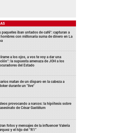
DAS
s paquetes iban untados de café": capturan a
s hombres con millonaria suma de dinero en La
ba
írame a los ojos, a vos te voy a dar una
cción”: la supuesta amenaza de JOH a los
ocuradores del Estado
carios matan de un disparo en la cabeza a
ktoker durante un "live"
deos provocando a narcos: la hipótesis sobre
 asesinato de César Gastélum
ltran fotos y mensajes de la influencer Valeria
rquez y el hijo del “R1”