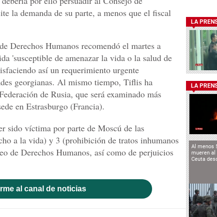
 debería por ello persuadir al Consejo de
e la demanda de su parte, a menos que el fiscal
LA PREN
o de Derechos Humanos recomendó el martes a
da 'susceptible de amenazar la vida o la salud de
tisfaciendo así un requerimiento urgente
dades georgianas. Al mismo tiempo, Tiflis ha
LA PREN
 Federación de Rusia, que será examinado más
sede en Estrasburgo (Francia).
r sido víctima por parte de Moscú de las
echo a la vida) y 3 (prohibición de tratos inhumanos
Al menos 
peo de Derechos Humanos, así como de perjuicios
mueren al 
Ceuta des
rme al canal de noticias