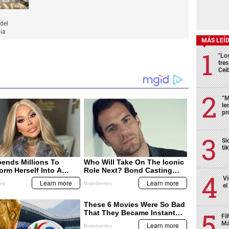
del
gia
MÁS LEÍ
"Lo
tre
Cei
“M
le
pr
Si
ti
Vi
el
Fi
Má