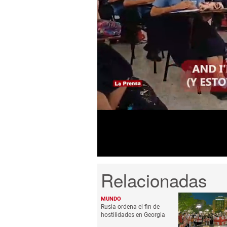
0
seconds
of
9
minutes,
18
seconds
Volume
0%
MUNDO
Rusia ordena el fin de
hostilidades en Georgia