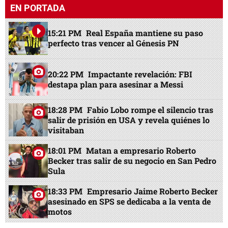
EN PORTADA
15:21 PM
Real España mantiene su paso
perfecto tras vencer al Génesis PN
20:22 PM
Impactante revelación: FBI
destapa plan para asesinar a Messi
18:28 PM
Fabio Lobo rompe el silencio tras
salir de prisión en USA y revela quiénes lo
visitaban
18:01 PM
Matan a empresario Roberto
Becker tras salir de su negocio en San Pedro
Sula
18:33 PM
Empresario Jaime Roberto Becker
asesinado en SPS se dedicaba a la venta de
motos