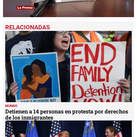
0
seconds
of
12
minutes,
0
MUNDO
Detienen a 14 personas en protesta por derechos
de los inmigrantes