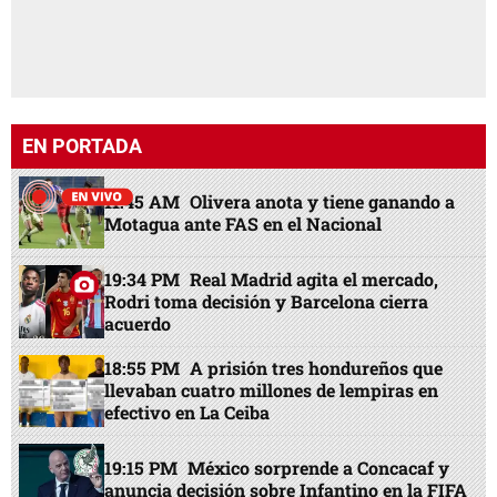
EN PORTADA
11:45 AM
Olivera anota y tiene ganando a
Motagua ante FAS en el Nacional
19:34 PM
Real Madrid agita el mercado,
Rodri toma decisión y Barcelona cierra
acuerdo
18:55 PM
A prisión tres hondureños que
llevaban cuatro millones de lempiras en
efectivo en La Ceiba
19:15 PM
México sorprende a Concacaf y
anuncia decisión sobre Infantino en la FIFA