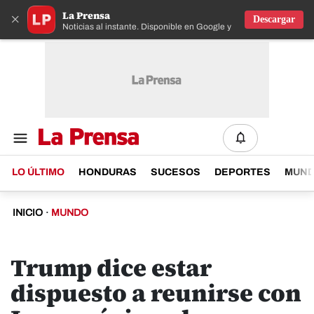
La Prensa
×
Descargar
Noticias al instante. Disponible en Google y IOS
LO ÚLTIMO
HONDURAS
SUCESOS
DEPORTES
MUN
INICIO
·
MUNDO
Trump dice estar
dispuesto a reunirse con