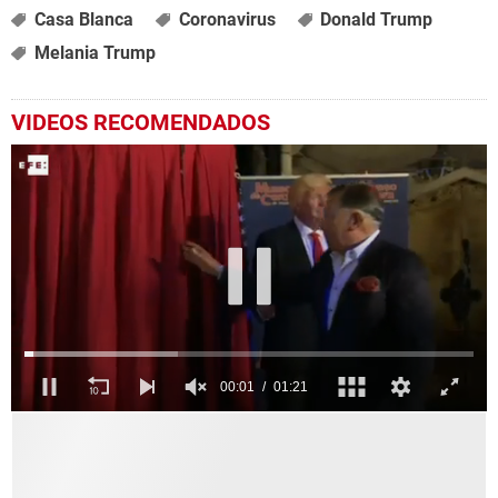
Casa Blanca
Coronavirus
Donald Trump
Melania Trump
VIDEOS RECOMENDADOS
0
seconds
of
1
minute,