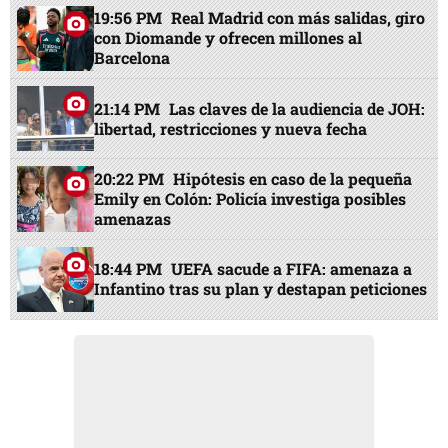
19:56 PM
Real Madrid con más salidas, giro
con Diomande y ofrecen millones al
Barcelona
21:14 PM
Las claves de la audiencia de JOH:
libertad, restricciones y nueva fecha
20:22 PM
Hipótesis en caso de la pequeña
Emily en Colón: Policía investiga posibles
amenazas
18:44 PM
UEFA sacude a FIFA: amenaza a
Infantino tras su plan y destapan peticiones