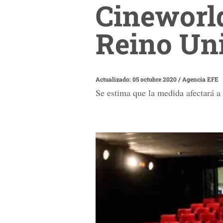
Cineworld
Reino Un
Actualizado: 05 octubre 2020
/
Agencia EFE
Se estima que la medida afectará 