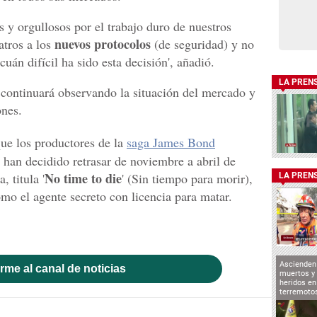
 y orgullosos por el trabajo duro de nuestros
nuevos protocolos
atros a los
(de seguridad) y no
uán difícil ha sido esta decisión', añadió.
LA PREN
continuará observando la situación del mercado y
ones.
ue los productores de la
saga James Bond
han decidido retrasar de noviembre a abril de
No time to die
, titula '
' (Sin tiempo para morir),
LA PREN
mo el agente secreto con licencia para matar.
Ascienden 
rme al canal de noticias
muertos y 
heridos en
terremoto