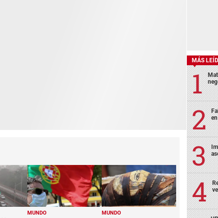
MÁS LEÍ
Mat
neg
Fa
en
Im
as
Re
ve
MUNDO
MUNDO