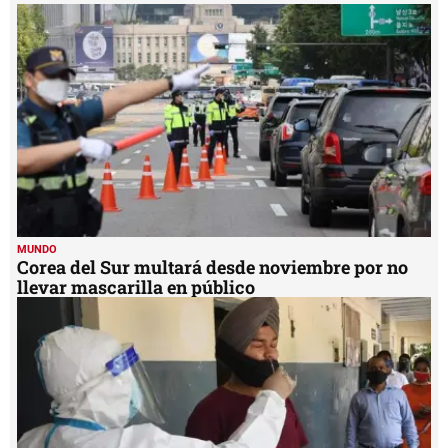
58
seconds
MUNDO
Corea del Sur multará desde noviembre por no
llevar mascarilla en público