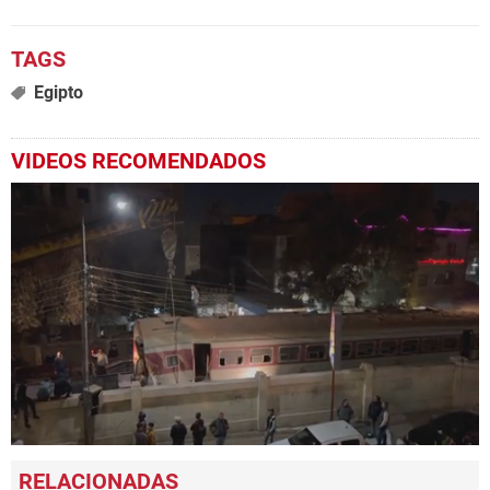
Egipto
VIDEOS RECOMENDADOS
0
seconds
of