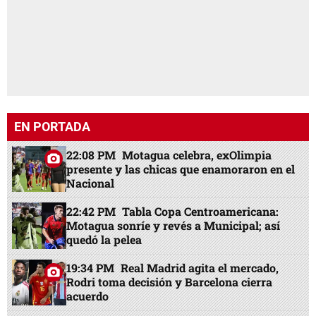
EN PORTADA
22:08 PM
Motagua celebra, exOlimpia
presente y las chicas que enamoraron en el
Nacional
22:42 PM
Tabla Copa Centroamericana:
Motagua sonríe y revés a Municipal; así
quedó la pelea
19:34 PM
Real Madrid agita el mercado,
Rodri toma decisión y Barcelona cierra
acuerdo