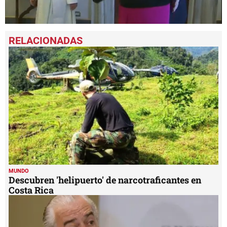
0
seconds
of
1
minute,
21
seconds
MUNDO
Descubren 'helipuerto' de narcotraficantes en
Costa Rica