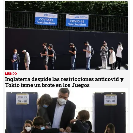
2
minutes,
25
seconds
MUNDO
Inglaterra despide las restricciones anticovid y
Tokio teme un brote en los Juegos