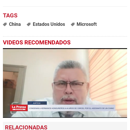
China
Estados Unidos
Microsoft
VIDEOS RECOMENDADOS
0
seconds
of