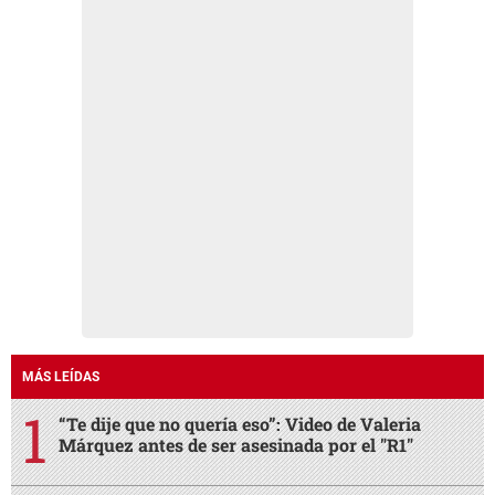
MÁS LEÍDAS
“Te dije que no quería eso”: Video de Valeria
Márquez antes de ser asesinada por el "R1"