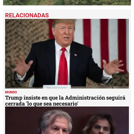
0
seconds
of
2
minutes,
11
seconds
MUNDO
Trump insiste en que la Administración seguirá
cerrada 'lo que sea necesario'