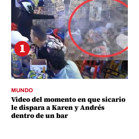
25
seconds
1
MUNDO
Video del momento en que sicario
le dispara a Karen y Andrés
dentro de un bar