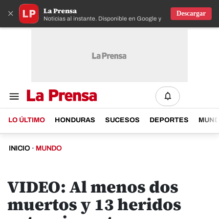
La Prensa
×
Descargar
Noticias al instante. Disponible en Google y IOS
LO ÚLTIMO
HONDURAS
SUCESOS
DEPORTES
MUN
INICIO
·
MUNDO
VIDEO: Al menos dos
muertos y 13 heridos