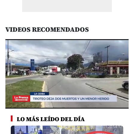
VIDEOS RECOMENDADOS
0
seconds
LO MÁS LEÍDO DEL DÍA
of
1
minute,