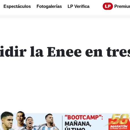
Espectáculos
Fotogalerías
LP Verifica
Premiu
idir la Enee en tr