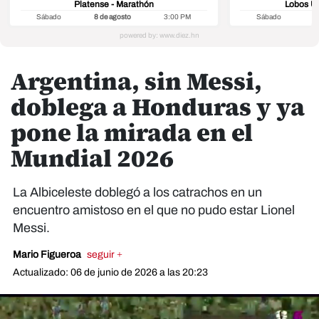
Platense - Marathón
Lobos U
Sábado
8 de agosto
3:00 PM
Sábado
8
Argentina, sin Messi,
doblega a Honduras y ya
pone la mirada en el
Mundial 2026
La Albiceleste doblegó a los catrachos en un
encuentro amistoso en el que no pudo estar Lionel
Messi.
Mario Figueroa
seguir +
Actualizado: 06 de junio de 2026 a las 20:23