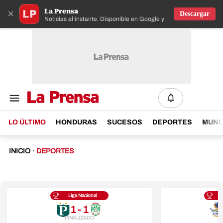
La Prensa
×
Descargar
Noticias al instante. Disponible en Google y IOS
LO ÚLTIMO
HONDURAS
SUCESOS
DEPORTES
MUN
INICIO
·
DEPORTES
Liga Nacional
1 - 1
FINALIZADO
F