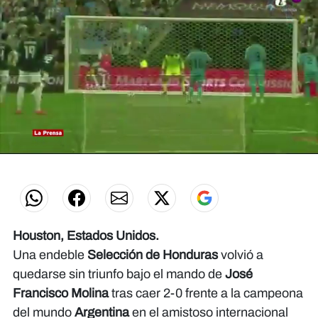
0
seconds
of
0
seconds
Houston, Estados Unidos.
Una endeble
Selección de Honduras
volvió a
quedarse sin triunfo bajo el mando de
José
Francisco Molina
tras caer 2-0 frente a la campeona
del mundo
Argentina
en el amistoso internacional