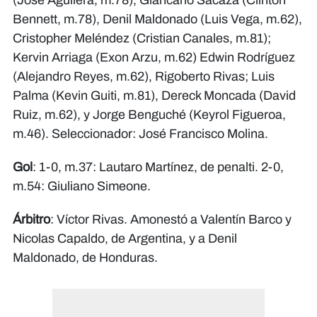
(José Aguilera, m.78), Giancarlo Sacaza (Clinton
Bennett, m.78), Denil Maldonado (Luis Vega, m.62),
Cristopher Meléndez (Cristian Canales, m.81);
Kervin Arriaga (Exon Arzu, m.62) Edwin Rodríguez
(Alejandro Reyes, m.62), Rigoberto Rivas; Luis
Palma (Kevin Guiti, m.81), Dereck Moncada (David
Ruiz, m.62), y Jorge Benguché (Keyrol Figueroa,
m.46). Seleccionador: José Francisco Molina.
Gol
: 1-0, m.37: Lautaro Martínez, de penalti. 2-0,
m.54: Giuliano Simeone.
Árbitro
: Víctor Rivas. Amonestó a Valentín Barco y
Nicolas Capaldo, de Argentina, y a Denil
Maldonado, de Honduras.