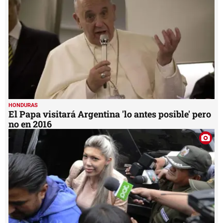
28
seconds
HONDURAS
El Papa visitará Argentina 'lo antes posible' pero
no en 2016