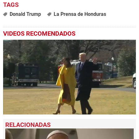
Donald Trump
La Prensa de Honduras
VIDEOS RECOMENDADOS
0
seconds
of
1
minute,