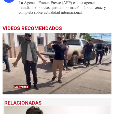
La Agencia France-Presse (AFP) es una agencia
mundial de noticias que da información rápida, veraz y
completa sobre actualidad internacional.
VIDEOS RECOMENDADOS
0
seconds
of
2
minutes,