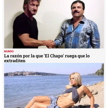
59
seconds
MUNDO
La razón por la que 'El Chapo' ruega que lo
extraditen