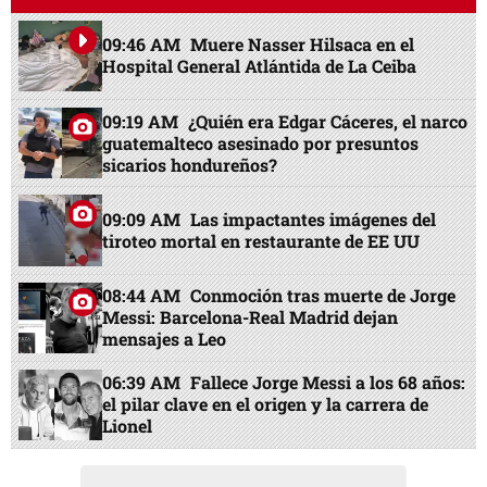
09:46 AM
Muere Nasser Hilsaca en el
Hospital General Atlántida de La Ceiba
09:19 AM
¿Quién era Edgar Cáceres, el narco
guatemalteco asesinado por presuntos
sicarios hondureños?
09:09 AM
Las impactantes imágenes del
tiroteo mortal en restaurante de EE UU
08:44 AM
Conmoción tras muerte de Jorge
Messi: Barcelona-Real Madrid dejan
mensajes a Leo
06:39 AM
Fallece Jorge Messi a los 68 años:
el pilar clave en el origen y la carrera de
Lionel