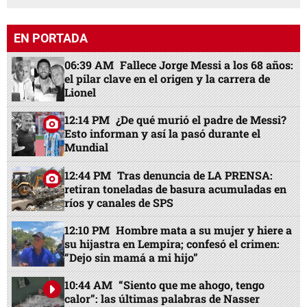
EN PORTADA
06:39 AM
Fallece Jorge Messi a los 68 años:
el pilar clave en el origen y la carrera de
Lionel
12:14 PM
¿De qué murió el padre de Messi?
Esto informan y así la pasó durante el
Mundial
12:44 PM
Tras denuncia de LA PRENSA:
retiran toneladas de basura acumuladas en
ríos y canales de SPS
12:10 PM
Hombre mata a su mujer y hiere a
su hijastra en Lempira; confesó el crimen:
“Dejo sin mamá a mi hijo”
10:44 AM
“Siento que me ahogo, tengo
calor”: las últimas palabras de Nasser