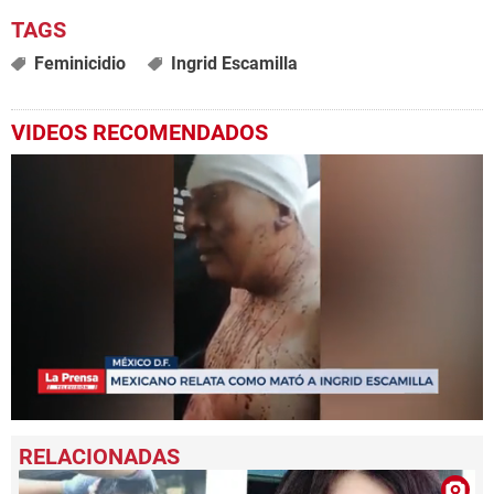
Feminicidio
Ingrid Escamilla
VIDEOS RECOMENDADOS
0
seconds
of
1