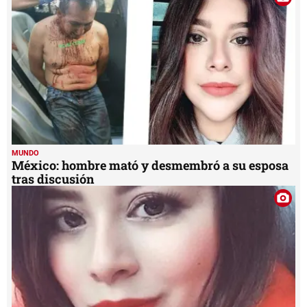
minute,
59
seconds
MUNDO
México: hombre mató y desmembró a su esposa
tras discusión