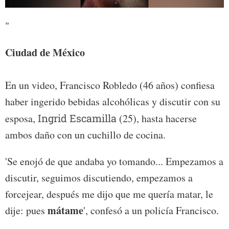
0
of
"
1
minute,
59
Ciudad de México
seconds
En un video, Francisco Robledo (46 años) confiesa
haber ingerido bebidas alcohólicas y discutir con su
esposa,
Ingrid Escamilla
(25), hasta hacerse
ambos daño con un cuchillo de cocina.
'Se enojó de que andaba yo tomando... Empezamos a
discutir, seguimos discutiendo, empezamos a
forcejear, después me dijo que me quería matar, le
mátame
dije: pues
', confesó a un policía Francisco.