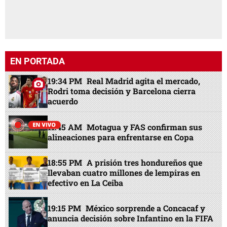
EN PORTADA
19:34 PM
Real Madrid agita el mercado,
Rodri toma decisión y Barcelona cierra
acuerdo
11:45 AM
Motagua y FAS confirman sus
alineaciones para enfrentarse en Copa
18:55 PM
A prisión tres hondureños que
llevaban cuatro millones de lempiras en
efectivo en La Ceiba
19:15 PM
México sorprende a Concacaf y
anuncia decisión sobre Infantino en la FIFA