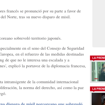
res francés se pronunció por su parte a favor de
 del Norte, tras su nuevo disparo de misil.
oreano sobrevoló territorio japonés.
 especialmente en el seno del Consejo de Seguridad
uropea, en el refuerzo de las medidas destinadas
LA PREN
g de que no le interesa una escalada y a
es', explicó la portavoz de la diplomacia francesa,
ta intransigente de la comunidad internacional
liferación, la norma del derecho, así como la paz
LA PREN
egó.
evo disparo de misil norcoreano que sobrevoló