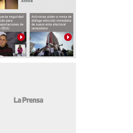
África
uerza seguridad
Activistas piden a mesa de
cán para
diálogo elección inmediata
exportaciones de
de nuevo ente electoral
a EEUU
venezolano