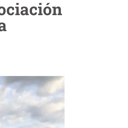
ociación
a