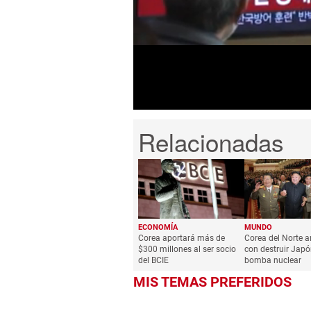
of
1
minute,
14
seconds
Volume
0%
ECONOMÍA
MUNDO
Corea aportará más de
Corea del Norte 
$300 millones al ser socio
con destruir Japó
del BCIE
bomba nuclear
MIS TEMAS PREFERIDOS