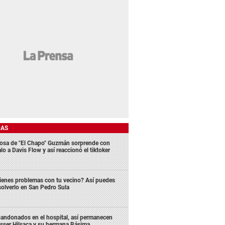
DAS
osa de "El Chapo" Guzmán sorprende con
lo a Davis Flow y así reaccionó el tiktoker
ienes problemas con tu vecino? Así puedes
solverlo en San Pedro Sula
andonados en el hospital, así permanecen
sser Hilsaca y su hermana Básima