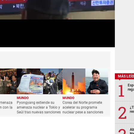
MÁS LEÍ
Esp
rega
MUNDO
MUNDO
amenaza
Pyongyang extiende su
Corea del Norte promete
n con la
amenaza nuclear a Tokio y
acelerar su programa
¿T
re
Seúl tras nuevas sanciones
nuclear pese a sanciones
Ab
Na