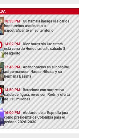
ADA
18:33 PM
Guatemala indaga si sicarios
hondureños asesinaron a
narcotraficante en su territorio
14:02 PM
Diez horas sin luz estará
esta zona de Honduras este sábado 8
de agosto
17:46 PM
Abandonados en el hospital,
así permanecen Nasser Hilsaca y su
hermana Básima
14:50 PM
Barcelona con sorpresiva
salida de figura, revés con Rodri y oferta
de 115 millones
16:00 PM
Abelardo de la Espriella jura
como presidente de Colombia para el
periodo 2026-2030