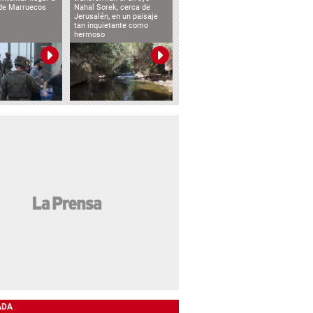
de Marruecos
Nahal Sorek, cerca de
Jerusalén, en un paisaje
tan inquietante como
hermoso
ADA