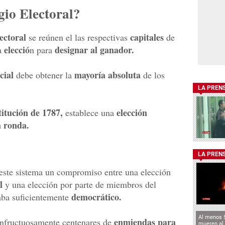
gio Electoral?
ectoral
capitales
se reúnen el las respectivas
de
elecció
designar al ganador.
la
n para
cial
mayoría absoluta
debe obtener la
de los
LA PREN
itución de 1787,
elección
establece una
a ronda.
LA PREN
este sistema un compromiso entre una elección
l
y una elección por parte de miembros del
democrático.
aba suficientemente
Al menos 
enmiendas para
infructuosamente centenares de
mueren al 