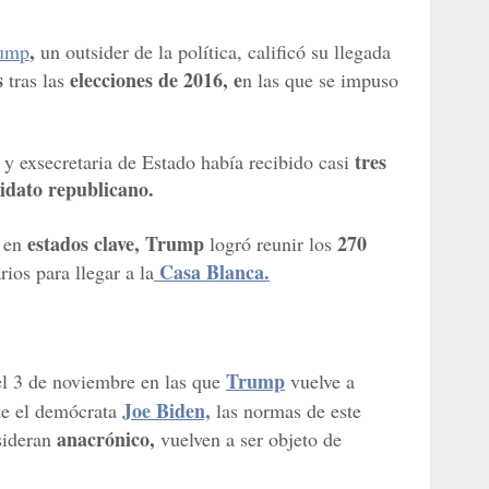
,
rump
un outsider de la política, calificó su llegada
s
elecciones de 2016, e
tras las
n las que se impuso
tres
 y exsecretaria de Estado había recibido casi
idato republicano.
estados clave, Trump
270
n en
logró reunir los
Casa Blanca.
ios para llegar a la
Trump
el 3 de noviembre en las que
vuelve a
Joe Biden,
nte el demócrata
las normas de este
anacrónico,
sideran
vuelven a ser objeto de