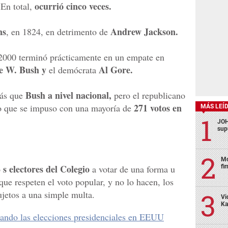
ocurrió cinco veces.
 En total,
ms
Andrew Jackson.
, en 1824, en detrimento de
 2000 terminó prácticamente en un empate en
e W. Bush y
Al Gore.
el demócrata
Bush a nivel nacional,
más que
pero el republicano
271 votos en
o que se impuso con una mayoría de
MÁS LEÍ
JOH
sup
Mo
s electores del Colegio
o
a votar de una forma u
fi
que respeten el voto popular, y no lo hacen, los
sujetos a una simple multa.
Vi
Ka
ando las elecciones presidenciales en EEUU