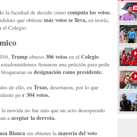
computa los votos.
do la facultad de decidir cómo
más votos se lleva,
ndidato que obtiene
en teoría,
 el Colegio.
émico
Trump
306 votos
Colegio
2016,
obtuvo
en el
estadounidenses firmaron una petición para pedir
designación como presidente.
 bloquearan su
Texas,
 dos de ello, en
desertaron, por lo que
r 304 votos.
sidente po
la movida no fue más que un acto desesperado
aceptar la derrota.
aban a
asa Blanca
mayoría del voto
sin obtener la