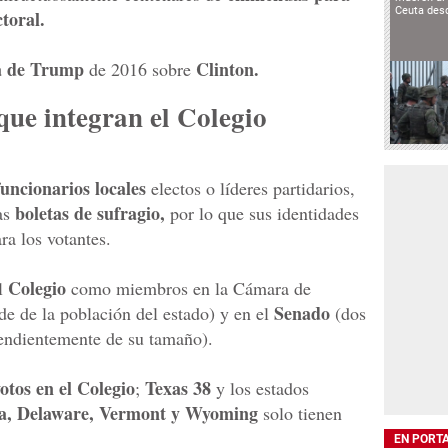
Ceuta des
ctoral.
a de Trump
Clinton.
de 2016 sobre
que integran el Colegio
funcionarios locales
electos o líderes partidarios,
boletas de sufragio,
as
por lo que sus identidades
ra los votantes.
Colegio
el
como miembros en la Cámara de
Senado
e de la población del estado) y en el
(dos
pendientemente de su tamaño).
otos en el Colegio
Texas 38
;
y los estados
a, Delaware, Vermont y Wyoming
solo tienen
EN PORT