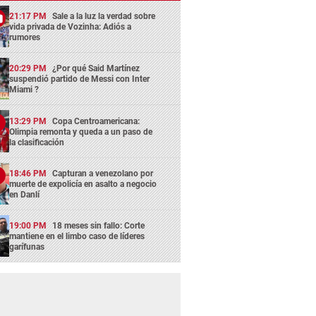
21:17 PM
Sale a la luz la verdad sobre
vida privada de Vozinha: Adiós a
rumores
20:29 PM
¿Por qué Said Martínez
suspendió partido de Messi con Inter
Miami ?
13:29 PM
Copa Centroamericana:
Olimpia remonta y queda a un paso de
la clasificación
18:46 PM
Capturan a venezolano por
muerte de expolicía en asalto a negocio
en Danlí
19:00 PM
18 meses sin fallo: Corte
mantiene en el limbo caso de líderes
garífunas