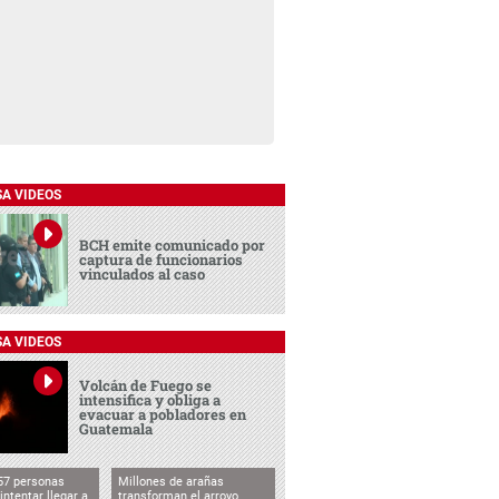
SA VIDEOS
BCH emite comunicado por
captura de funcionarios
vinculados al caso
SA VIDEOS
Volcán de Fuego se
intensifica y obliga a
evacuar a pobladores en
Guatemala
57 personas
Millones de arañas
intentar llegar a
transforman el arroyo