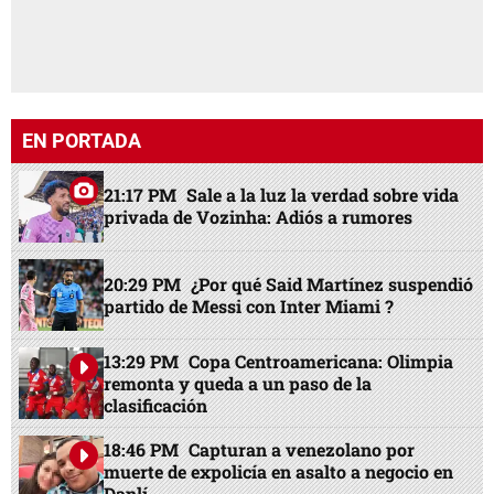
EN PORTADA
21:17 PM
Sale a la luz la verdad sobre vida
privada de Vozinha: Adiós a rumores
20:29 PM
¿Por qué Said Martínez suspendió
partido de Messi con Inter Miami ?
13:29 PM
Copa Centroamericana: Olimpia
remonta y queda a un paso de la
clasificación
18:46 PM
Capturan a venezolano por
muerte de expolicía en asalto a negocio en
Danlí