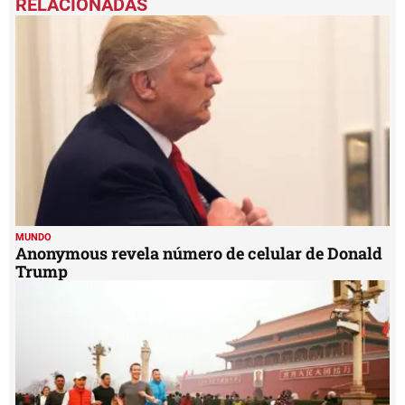
of
1
minute,
6
seconds
MUNDO
Anonymous revela número de celular de Donald
Trump