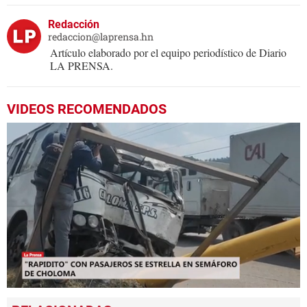
Redacción
redaccion@laprensa.hn
Artículo elaborado por el equipo periodístico de Diario
LA PRENSA.
VIDEOS RECOMENDADOS
0
seconds