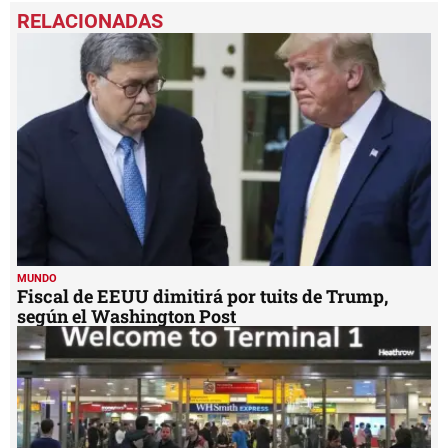
seconds
of
2
minutes,
14
seconds
MUNDO
Fiscal de EEUU dimitirá por tuits de Trump,
según el Washington Post