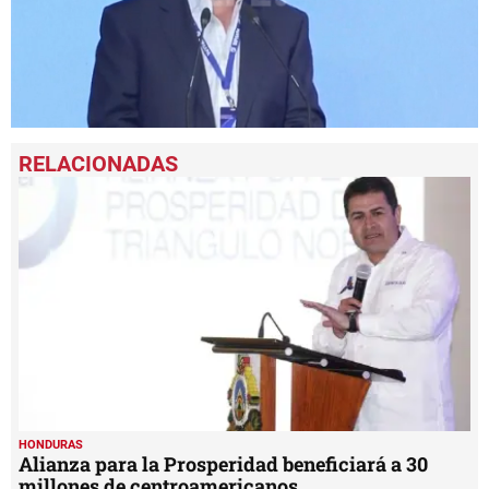
0
seconds
of
2
minutes,
12
seconds
HONDURAS
Alianza para la Prosperidad beneficiará a 30
millones de centroamericanos