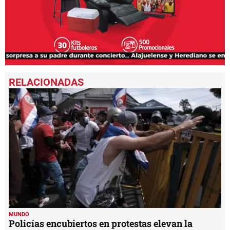
0
seconds
of
1
minute,
41
seconds
MUNDO
Policías encubiertos en protestas elevan la