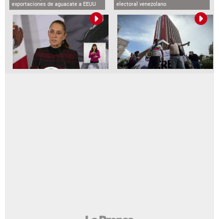
exportaciones de aguacate a EEUU
electoral venezolano