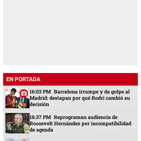
EN PORTADA
16:03 PM
Barcelona irrumpe y da golpe al
Madrid: destapan por qué Rodri cambió su
decisión
16:37 PM
Reprograman audiencia de
Roosevelt Hernández por incompatibilidad
de agenda