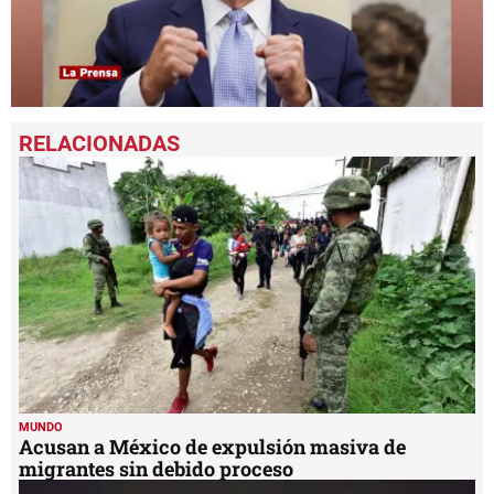
0
seconds
of
1
minute,
49
seconds
MUNDO
Acusan a México de expulsión masiva de
migrantes sin debido proceso