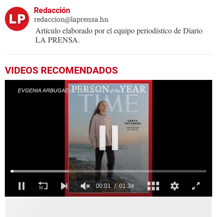
Redacción
redaccion@laprensa.hn
Artículo elaborado por el equipo periodístico de Diario
LA PRENSA.
VIDEOS RECOMENDADOS
0
seconds
of