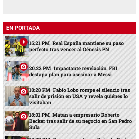
EN PORTADA
15:21 PM
Real España mantiene su paso
perfecto tras vencer al Génesis PN
20:22 PM
Impactante revelación: FBI
destapa plan para asesinar a Messi
18:28 PM
Fabio Lobo rompe el silencio tras
salir de prisión en USA y revela quiénes lo
visitaban
18:01 PM
Matan a empresario Roberto
Becker tras salir de su negocio en San Pedro
Sula