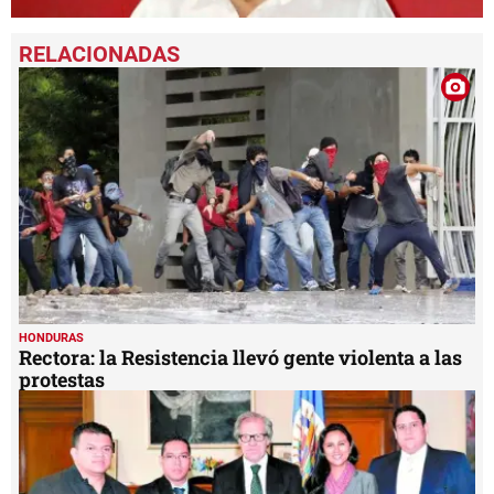
0
seconds
of
1
minute,
4
seconds
HONDURAS
Rectora: la Resistencia llevó gente violenta a las
protestas