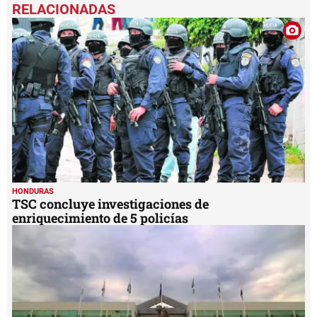
seconds
of
3
minutes,
54
seconds
HONDURAS
TSC concluye investigaciones de
enriquecimiento de 5 policías