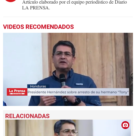
Artículo elaborado por el equipo periodístico de Diario
LA PRENSA.
VIDEOS RECOMENDADOS
0
seconds
of
1
minute,
4