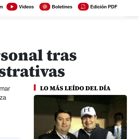
m
Videos
Boletines
Edición PDF
rsonal tras
strativas
LO MÁS LEÍDO DEL DÍA
rmar
nza