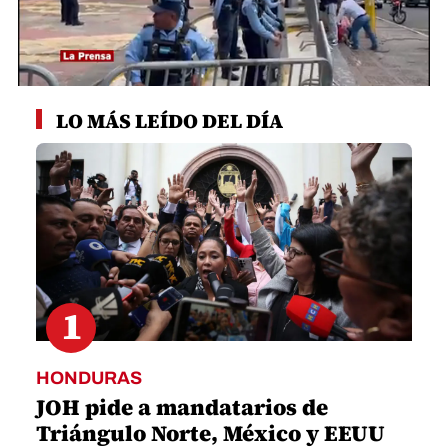
0
seconds
LO MÁS LEÍDO DEL DÍA
of
49
seconds
1
HONDURAS
JOH pide a mandatarios de
Triángulo Norte, México y EEUU