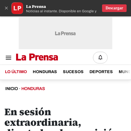
La Prensa
×
Descargar
Noticias al instante. Disponible en Google y IOS
LO ÚLTIMO
HONDURAS
SUCESOS
DEPORTES
MUN
INICIO
·
HONDURAS
En sesión
extraordinaria,