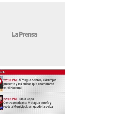
ADA
22:08 PM
Motagua celebra, exOlimpia
presente y las chicas que enamoraron
en el Nacional
22:42 PM
Tabla Copa
Centroamericana: Motagua sonríe y
revés a Municipal; así quedó la pelea