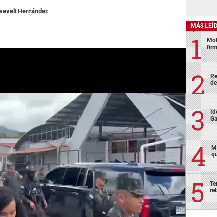
sevelt Hernández
MÁS LEÍ
Mot
fir
Re
de
Id
Ga
Mo
qu
Te
re