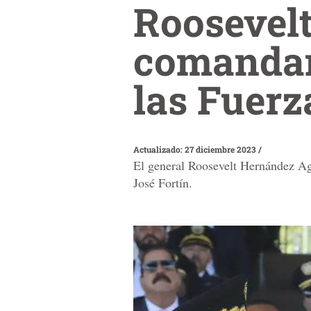
Roosevel
comandan
las Fuer
Actualizado: 27 diciembre 2023
/
El general Roosevelt Hernández Ag
José Fortín.