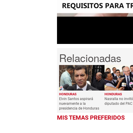
of
3
minutes,
13
seconds
Volume
0%
HONDURAS
HONDURAS
Elvin Santos aspirará
Nasralla no invit
nuevamente a la
diputado del PAC
presidencia de Honduras
MIS TEMAS PREFERIDOS