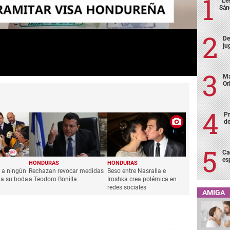
“Le
Sán
De
ju
Ma
Or
Pr
de
Ca
es
HONDURAS
HONDURAS
ó a ningún
Rechazan revocar medidas
Beso entre Nasralla e
 a su boda
a Teodoro Bonilla
Iroshka crea polémica en
redes sociales
AMIGA