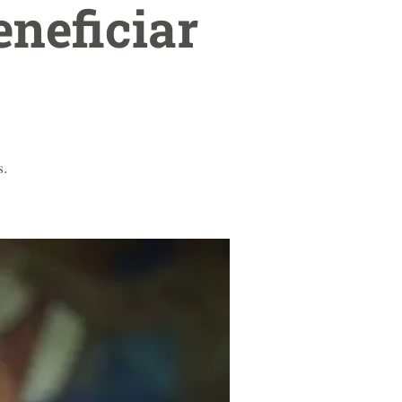
eneficiar
s.