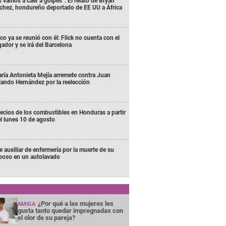
s vamos a caer a golpes”: El relato de Bryan
chez, hondureño deportado de EE UU a África
co ya se reunió con él: Flick no cuenta con el
gador y se irá del Barcelona
ría Antonieta Mejía arremete contra Juan
lando Hernández por la reelección
ecios de los combustibles en Honduras a partir
l lunes 10 de agosto
e auxiliar de enfermería por la muerte de su
poso en un autolavado
¿Por qué a las mujeres les
AMIGA
gusta tanto quedar impregnadas con
el olor de su pareja?