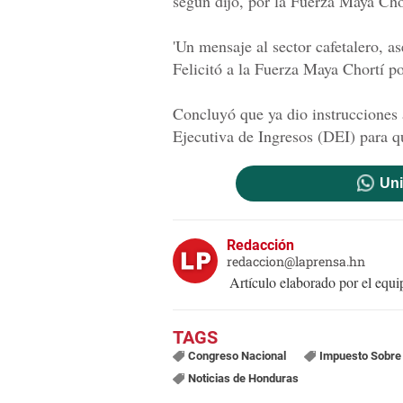
según dijo, por la Fuerza Maya Cho
'Un mensaje al sector cafetalero, a
Felicitó a la Fuerza Maya Chortí po
Concluyó que ya dio instrucciones 
Ejecutiva de Ingresos (DEI) para q
Uni
Redacción
redaccion@laprensa.hn
Artículo elaborado por el eq
Congreso Nacional
Impuesto Sobre 
Noticias de Honduras