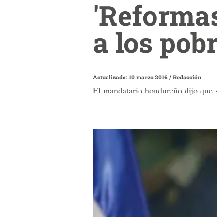
'Reformas
a los pob
Actualizado: 10 marzo 2016
/
Redacción
El mandatario hondureño dijo que s