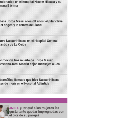
ndonados en el hospital Nasser Hilsaca y su
mana Básima
llece Jorge Messi a los 68 años: el pilar clave
 el origen y la carrera de Lionel
ere Nasser Hilsaca en el Hospital General
lántida de La Ceiba
nmoción tras muerte de Jorge Messi:
rcelona-Real Madrid dejan mensajes a Leo
 dramático llamado que hizo Nasser Hilsaca
tes de morir en el Hospital Atlántida
¿Por qué a las mujeres les
AMIGA
gusta tanto quedar impregnadas con
el olor de su pareja?