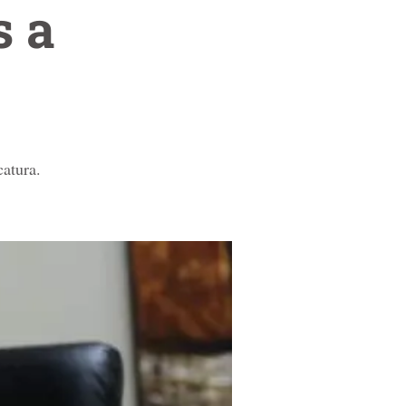
s a
catura.