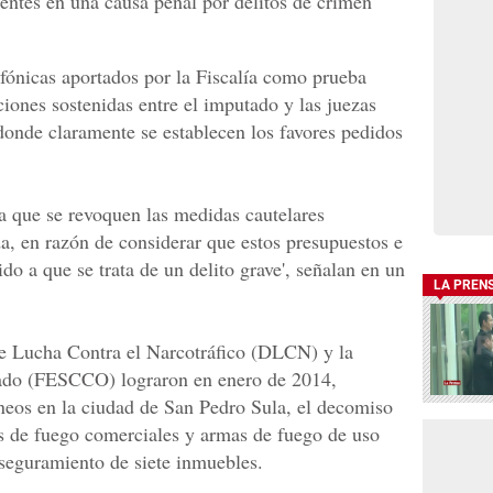
ientes en una causa penal por delitos de crimen
fónicas aportados por la Fiscalía como prueba
iones sostenidas entre el imputado y las juezas
nde claramente se establecen los favores pedidos
ra que se revoquen las medidas cautelares
, en razón de considerar que estos presupuestos e
o a que se trata de un delito grave', señalan en un
LA PREN
de Lucha Contra el Narcotráfico (DLCN) y la
zado (FESCCO) lograron en enero de 2014,
neos en la ciudad de San Pedro Sula, el decomiso
s de fuego comerciales y armas de fuego de uso
aseguramiento de siete inmuebles.