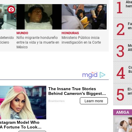
Aba
her
Fa
en
MUNDO
HONDURAS
r detenido
Niño migrante hondureño
Ministerio Público inicia
iciero
entre la vida y la muerte en
investigación en la Corte
Mu
México
At
Co
Ba
El
an
AMIGA