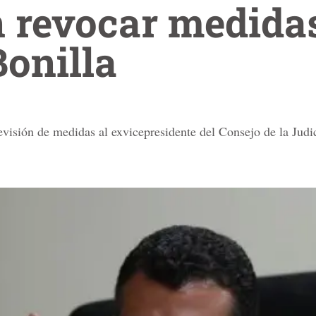
 revocar medida
onilla
evisión de medidas al exvicepresidente del Consejo de la Judi