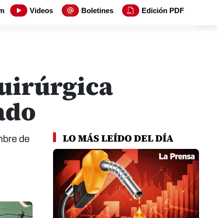
m
Videos
Boletines
Edición PDF
uirúrgica
ado
LO MÁS LEÍDO DEL DÍA
mbre de