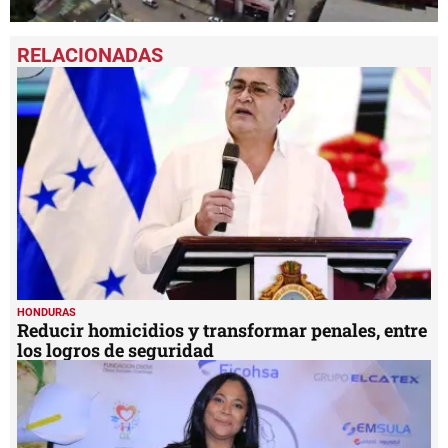
0
seconds
of
41
seconds
HONDURAS
Reducir homicidios y transformar penales, entre
los logros de seguridad