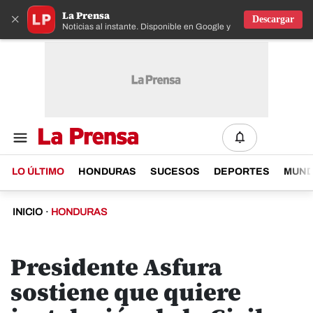
La Prensa
×
Descargar
Noticias al instante. Disponible en Google y IOS
LO ÚLTIMO
HONDURAS
SUCESOS
DEPORTES
MUN
INICIO
·
HONDURAS
Presidente Asfura
sostiene que quiere