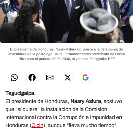
El presidente de Honduras, Nasry Asfura (c), asiste a la ceremonia de
investidura de la politóloga Laura Fernández como presidenta de Costa
Rica para el periodo 2026-2030, el viernes.
Fotografía: EFE
Tegucigalpa.
El presidente de Honduras,
Nasry Asfura
, sostuvo
que "sí quiere" la instalación de la Comisión
Internacional contra la Corrupción e Impunidad en
Honduras (
Cicih
), aunque "lleva mucho tiempo".