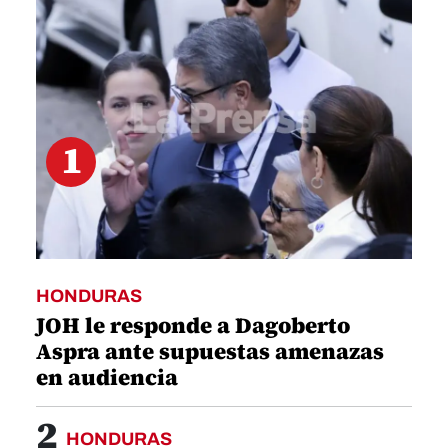
11
seconds
1
HONDURAS
JOH le responde a Dagoberto
Aspra ante supuestas amenazas
en audiencia
2
HONDURAS