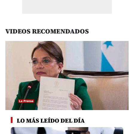
VIDEOS RECOMENDADOS
0
seconds
LO MÁS LEÍDO DEL DÍA
of
1
minute,